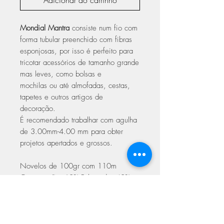
Adicionar ao carrinho
Mondial Mantra
consiste num fio com
forma tubular preenchido com fibras
esponjosas, por isso é perfeito para
tricotar acessórios de tamanho grande
mas leves, como bolsas e
mochilas ou até almofadas, cestas,
tapetes e outros artigos de
decoração.
É recomendado trabalhar com agulha
de 3.00mm-4.00 mm para obter
projetos apertados e grossos.
Novelos de 100gr com 110m
Composição: 60% Poliamida, 40%
Acrílico
Agulha de crochê ou tricô: 3,00mm –
4,00mm