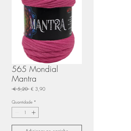
565 Mondial
Mantra
Preço
Preço
 € 5,20 
€ 3,90
normal
promocional
Quantidade
*