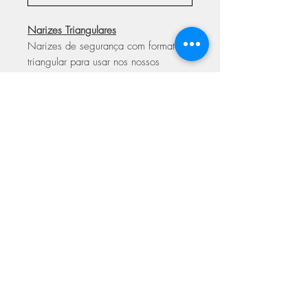
Narizes Triangulares
Narizes de segurança com formato
triangular para usar nos nossos
amigurumis conferindo-lhes um toque
de personalidade. Fáceis de aplicar
com disco de segurança.
ASSINE NOSSA NEWSLETTER
Assine Já
Loja Fisica
FAQ
Facebook
Sobre
Termos de
Instagram