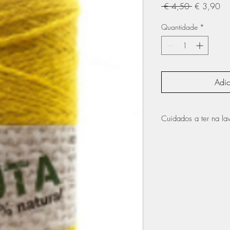
Preço
Pr
 € 4,50 
€ 3,90
normal
pr
Quantidade
*
Adic
Cuidados a ter na l
Lavagem à máquin
não pode ser passa
não utilizar na má