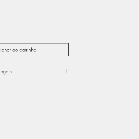
eço
omocional
ionar ao carrinho
avagem
a até 30º
do a ferro
quina de secar