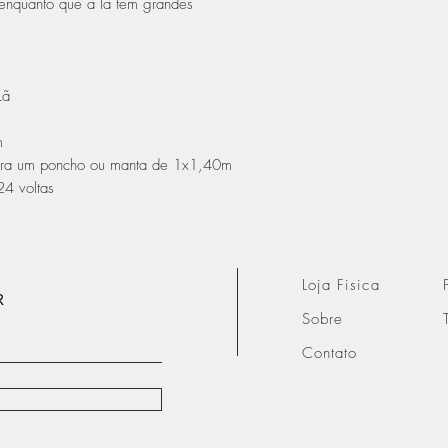
enquanto que a lã tem grandes
Lã
m
ara um poncho ou manta de 1x1,40m
4 voltas
Loja Fisica
R
Sobre
Contato