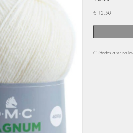
Preço
€ 12,50
Cuidados a ter na l
pode ser lavado n
lãs
pode ser passar a f
não colocar na má