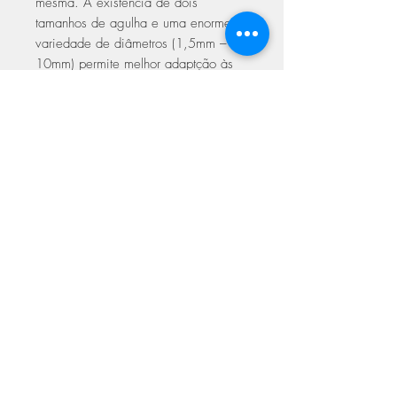
mesma. A existência de dois
tamanhos de agulha e uma enorme
variedade de diâmetros (1,5mm –
10mm) permite melhor adaptção às
nossas mãos e ao projeto a realizar.
Os diferentes cabos e acessórios
dão-lhe uma infinita possibilidade de
combinações.
Tamanhos entre 1,5mm e 2,5mm -
cabos Mini
Tamanhos entre 2,75mm e 5mm -
cabos S
Tamanhos acima de 5,5mm - cabos L
ASSINE NOSSA NEWSLETTER