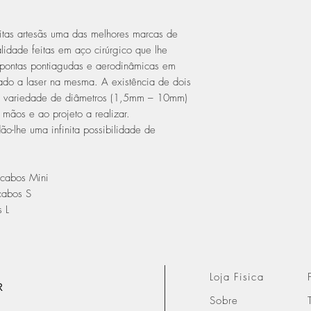
tas artesãs uma das melhores marcas de
alidade feitas em aço cirúrgico que lhe
 pontas pontiagudas e aerodinâmicas em
ado a laser na mesma. A existência de dois
 variedade de diâmetros (1,5mm – 10mm)
mãos e ao projeto a realizar.
ão-lhe uma infinita possibilidade de
cabos Mini
cabos S
 L
Loja Fisica
R
Sobre