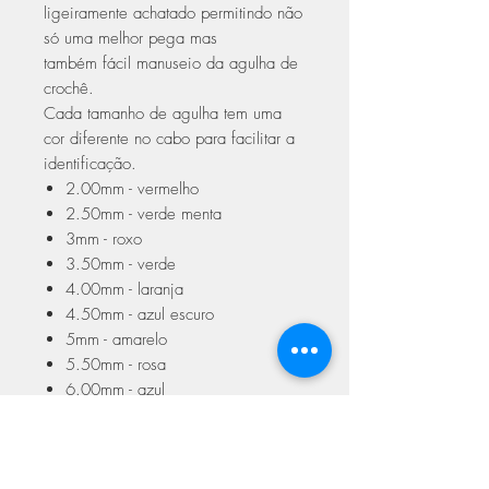
ligeiramente achatado permitindo não
só uma melhor pega mas
também fácil manuseio da agulha de
crochê.
Cada tamanho de agulha tem uma
cor diferente no cabo para facilitar a
identificação.
2.00mm - vermelho
2.50mm - verde menta
3mm - roxo
3.50mm - verde
4.00mm - laranja
4.50mm - azul escuro
5mm - amarelo
5.50mm - rosa
6.00mm - azul
6.50mm - branco
7.00mm - amarelo
8.00mm - laranja