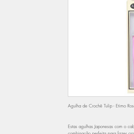
Agulha de Crochê Tulip - Etimo Ro
Estas agulhas Japonesas com o cab
combinação perfeita para fazer cr