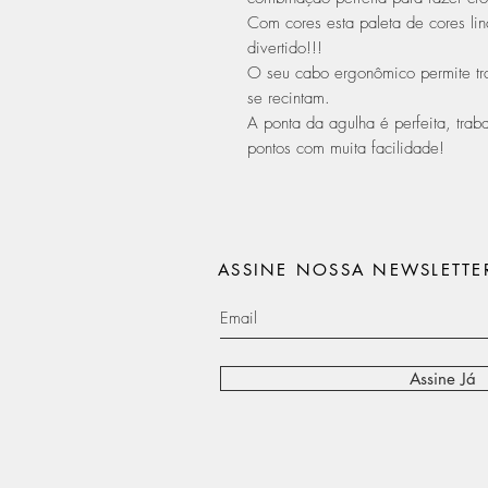
Com cores esta paleta de cores lin
divertido!!!
O seu cabo ergonômico permite tra
se recintam.
A ponta da agulha é perfeita, traba
pontos com muita facilidade!
ASSINE NOSSA NEWSLETTE
Assine Já