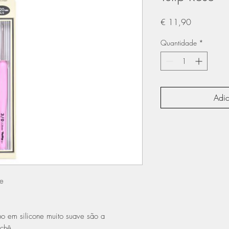
Preço
€ 11,90
Quantidade
*
Adic
se
o em silicone muito suave são a
ochê.