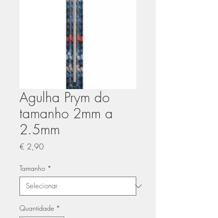
Agulha Prym do
tamanho 2mm a
2.5mm
Preço
€ 2,90
Tamanho
*
Quantidade
*