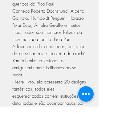
queridos do Pica Pau!
Conheça Roberto Dachshund, Alberto
Gaivota, Humboldt Penguin, Horacio
Polar Bear, Amelia Giraffe e muitos
mais: todos são membros felizes da
movimentada família Pica Pau.
A fabricante de brinquedos, designer
de personagens e tricoteira de crochê
Yan Schenkel colecionou os
amigurumis mais brilhantes ao seu
redor.
Neste livro, ela apresenta 20 designs
fantásticos, todos eles
esquematizados contêm instruções
detalhadas e são acompanhados por
fotos passo a passo e explicações de
todas as técnicas usadas, para que
iniciantes e crocheteiros avançados
possam se familiarizar facilmente com