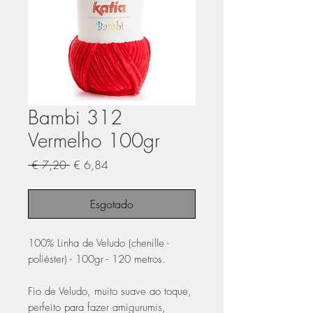
Bambi 312
Vermelho 100gr
Preço
Preço
 € 7,20 
€ 6,84
normal
promocional
Esgotado
100% Linha de Veludo (chenille -
poliéster) - 100gr - 120 metros.
Fio de Veludo, muito suave ao toque,
perfeito para fazer amigurumis,