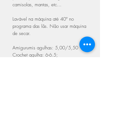
camisolas, mantas, etc...
Lavável na máquina até 40º no
programa das lãs. Não usar máquina
de secar.
Amigurumis agulhas: 5,00/5,50
Crochet agulha: 6-6.5;
Tricot agulha: 6;
Grossura - Categoria
5 / Bulky
ASSINE NOSSA NEWSLETTER
Assine Já