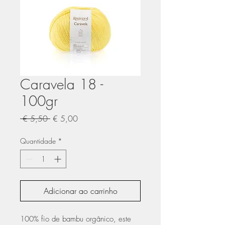
Caravela 18 -
100gr
Preço
Preço
 € 5,50 
€ 5,00
normal
promocional
Quantidade
*
Adicionar ao carrinho
100% fio de bambu orgânico, este