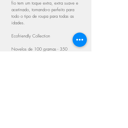
fio tem um toque extra, extra suave e
acetinado, tornando-o perfeito para
todo o tipo de roupa para todas as
idades.
Ecofriendly Collection
Novelos de 100 gramas - 350
metros
Agulhas 2.50 -3.00
Espessura 2 (fino)
ASSINE NOSSA NEWSLETTER
Assine Já