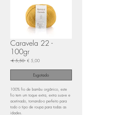
Caravela 22 -
100gr
Preço
Preço
 € 5,50 
€ 5,00
normal
promocional
Esgotado
100% fio de bambu orgânico, este
fio tem um toque extra, extra suave e
acetinado, tornando-o perfeito para
todo o tipo de roupa para todas as
idades.