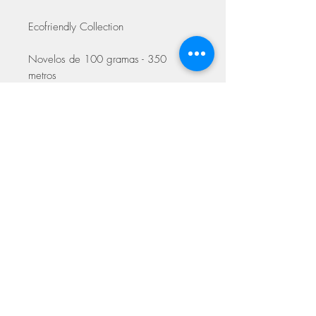
Ecofriendly Collection
Novelos de 100 gramas - 350
metros
Agulhas 2.50 -3.00
Espessura 2 (fino)
ASSINE NOSSA NEWSLETTER
Assine Já
Loja Fisica
FAQ
Facebook
Sobre
Termos de
Instagram