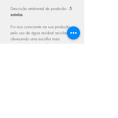
Descrição ambiental de producão -
5
estrelas
Fio eco consciente na sua produção,
pelo uso de água residual reciclada,
oferecendo uma escolha mais
sustentável para artesãos
ecologicamente conscientes.
Cuidados a ter:
Lavagem delicada até 40º;
Não secar na máquina;
Limpeza a seco com solvente
específico;
Não passar a ferro a mais de
150º;
Não usar lixivia;
Secar na horizontal.