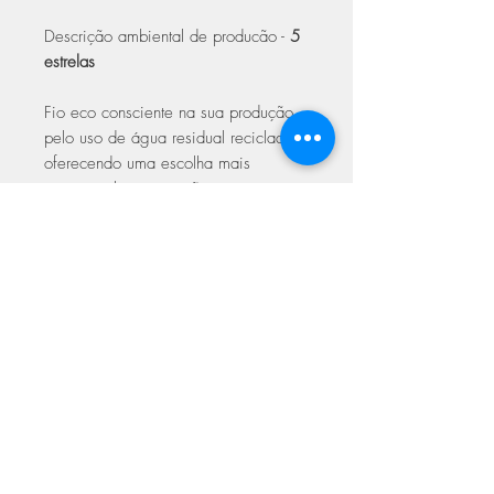
Descrição ambiental de producão -
5
estrelas
Fio eco consciente na sua produção,
pelo uso de água residual reciclada,
oferecendo uma escolha mais
sustentável para artesãos
ecologicamente conscientes.
Cuidados a ter:
Lavagem delicada até 40º;
Não secar na máquina;
Limpeza a seco com solvente
específico;
Não passar a ferro a mais de
150º;
Não usar lixivia;
Secar na horizontal.