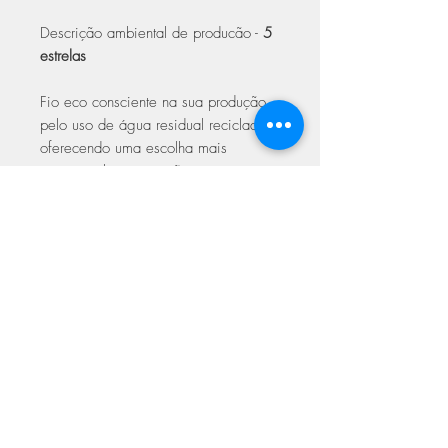
Descrição ambiental de producão -
5
estrelas
Fio eco consciente na sua produção,
pelo uso de água residual reciclada,
oferecendo uma escolha mais
sustentável para artesãos
ecologicamente conscientes.
Cuidados a ter:
Lavagem delicada até 40º;
Não secar na máquina;
Limpeza a seco com solvente
específico;
Não passar a ferro a mais de
150º;
Não usar lixivia;
Secar na horizontal.