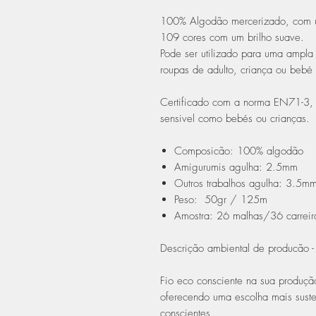
100% Algodão mercerizado, com um
109 cores com um brilho suave.
Pode ser utilizado para uma ampl
roupas de adulto, criança ou bebé 
Certificado com a norma EN71-3, 
sensivel como bebés ou crianças.
Composicão: 100% algodão
Amigurumis agulha: 2.5mm
Outros trabalhos agulha: 3.5m
Peso: 50gr / 125m
Amostra: 26 malhas/36 carrei
Descrição ambiental de producão 
Fio eco consciente na sua produção
oferecendo uma escolha mais suste
conscientes.