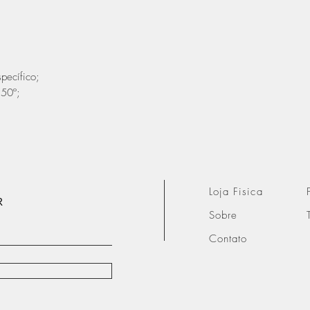
pecífico;
150º;
Loja Fisica
R
Sobre
Contato