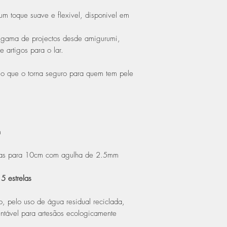
 toque suave e flexivel, disponivel em
a gama de projectos desde amigurumi,
e artigos para o lar.
o que o torna seguro para quem tem pele
m
ras para 10cm com agulha de 2.5mm
-
5 estrelas
, pelo uso de água residual reciclada,
ntável para artesãos ecologicamente