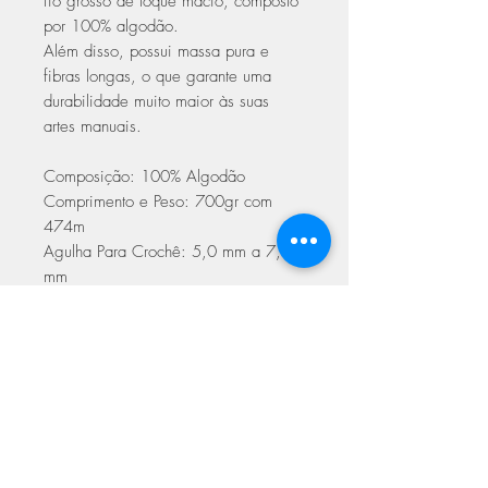
fio grosso de toque macio, composto
por 100% algodão.
Além disso, possui massa pura e
fibras longas, o que garante uma
durabilidade muito maior às suas
artes manuais.
Composição: 100% Algodão
Comprimento e Peso: 700gr com
474m
Agulha Para Crochê: 5,0 mm a 7,0
mm
Agulha Para Tricô: 6,5 mm a 8,0 mm
Cuidados a ter na lavagem
lavagem manual
não utilizar máquina de secar
pode ser passado a ferro