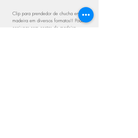
Clip para prendedor de chucha em
madeira em diversos formatos!! Pode
conjugar com contas de madeira,
contas em crochê ou com tecidos!
Dimensões: 3cmx3cm
ASSINE NOSSA NEWSLETTER
Assine Já
Loja Fisica
FAQ
Facebook
Sobre
Termos de
Instagram
Contato
utilizações