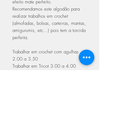
efeito mate perfeito.
Recomendamos este algodão para
realizar trabalhos em crochet
(almofadas, bolsas, carteiras, mantas,
amigurumis, etc...) pois tem a torcida
perfeita.
Trabalhar em crochet com agulhas
2.00 a 3.50
Trabalhar em Tricot 3.00 a 4.00
Certificado OEKO TEX
Made in PRC
ASSINE NOSSA NEWSLETTER