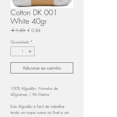
Cotton DK 001
White 40gr
Preço
Preço
 € 1,20 
€ 0,84
normal
promocional
Quantidade
*
Adicionar ao carrinho
100% Algodão - Novelos de
40gramas / 96 Metros
Este Algodão é facil de trabalhar
tendo um toque suave no final e um