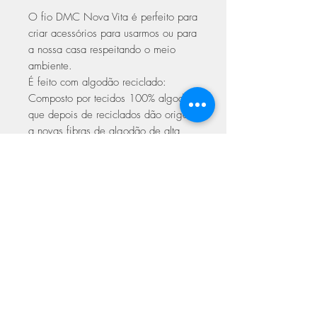
O fio DMC Nova Vita é perfeito para
criar acessórios para usarmos ou para
a nossa casa respeitando o meio
ambiente.
É feito com algodão reciclado:
Composto por tecidos 100% algodão
que depois de reciclados dão origem
a novas fibras de algodão de alta
qualidade.
Vai ficar surpreendida/o com esta
fio, perfeito para trabalhar em Croché
ou em Macramé
ASSINE NOSSA NEWSLETTER
Assine Já