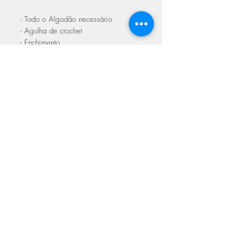
- Todo o Algodão necessário
- Agulha de crochet
- Enchimento
- O esquema em
Inglês/Turco/Holandês
- Agulha para coser
- Linha para bordar os olhos
ASSINE NOSSA NEWSLETTER