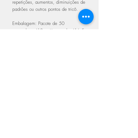
repetições, aumentos, diminuições de
padrões ou outros pontos de tricô.
Embalagem: Pacote de 50
marcadores (10 anéis grandes (16,5
mm), 20 médios (10,0 mm) e 20
pequenos (6,0 mm)).
ASSINE NOSSA NEWSLETTER
Assine Já
Loja Fisica
FAQ
Facebook
Sobre
Termos de
Instagram
Contato
utilizações