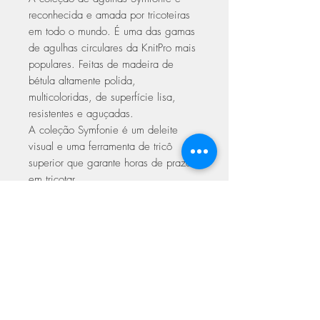
reconhecida e amada por tricoteiras
em todo o mundo. É uma das gamas
de agulhas circulares da KnitPro mais
populares. Feitas de madeira de
bétula altamente polida,
multicoloridas, de superfície lisa,
resistentes e aguçadas.
A coleção Symfonie é um deleite
visual e uma ferramenta de tricô
superior que garante horas de prazer
em tricotar.
Elas são perfeitas para uma ampla
gama de projetos de tricô, pequenos
ou grandes. Uma junção suave
garante um deslizamento fácil do
ponto e nenhum emperramento.
ASSINE NOSSA NEWSLETTER