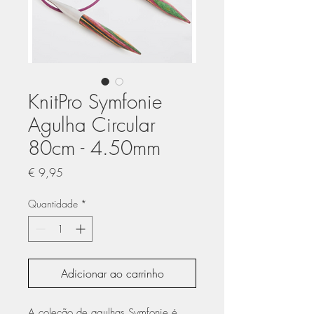
KnitPro Symfonie
Agulha Circular
80cm - 4.50mm
Preço
€ 9,95
Quantidade
*
Adicionar ao carrinho
A coleção de agulhas Symfonie é