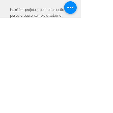
Inclui 24 projetos, com orientação
passo a passo completo sobre o
ponto de mosaico, gráficos para
todos os padrões de crochê e com
padrões escrito.
Este livro de crochê moderno e
elegante mudará a maneira como
aborda o trabalho de cores de crochê
para sempre e lhe dará uma riqueza
de lindos projectos. Este livro está
disponível em inglês
ASSINE NOSSA NEWSLETTER