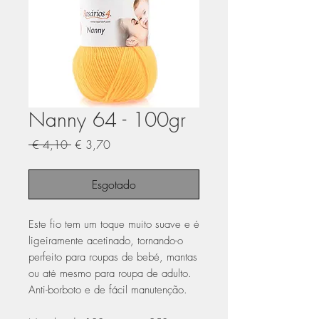
Nanny 64 - 100gr
Preço
Preço
 € 4,10 
€ 3,70
normal
promocional
Esgotado
Este fio tem um toque muito suave e é
ligeiramente acetinado, tornando-o
perfeito para roupas de bebé, mantas
ou até mesmo para roupa de adulto.
Anti-borboto e de fácil manutenção.