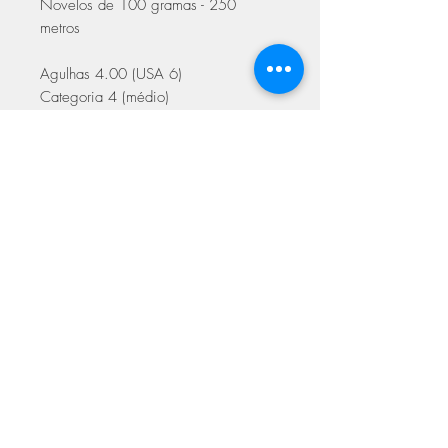
Novelos de 100 gramas - 250
metros
Agulhas 4.00 (USA 6)
Categoria 4 (médio)
100% Acrilico Premium
ASSINE NOSSA NEWSLETTER
Assine Já
Loja Fisica
FAQ
Facebook
Sobre
Termos de
Instagram