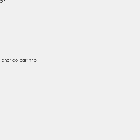
eço
omocional
ionar ao carrinho