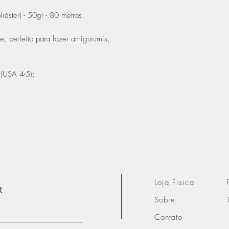
iéster) - 50gr - 80 metros.
e, perfeito para fazer amigurumis,
(USA 4-5);
Loja Fisica
R
Sobre
Contato