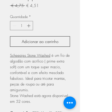
Preço
Preço
 € 4,75 
€ 4,51
normal
promocional
Quantidade
*
Adicionar ao carrinho
Scheepjes Stone Washed
é um fio de
algodão com acrílico ( prime extra
soft) com um toque super macio,
confortável e com efeito mesclado
fabuloso. Ideal para tricotar mantas,
peças de roupa ou até para
amigurumis.
Stone Washed está agora disponível
em 52 cores.