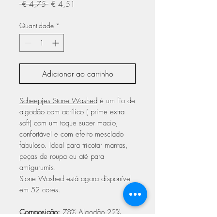
Preço
Preço
 € 4,75 
€ 4,51
normal
promocional
Quantidade
*
Adicionar ao carrinho
Scheepjes Stone Washed
é um fio de
algodão com acrílico ( prime extra
soft) com um toque super macio,
confortável e com efeito mesclado
fabuloso. Ideal para tricotar mantas,
peças de roupa ou até para
amigurumis.
Stone Washed está agora disponível
em 52 cores.
Composição:
78% Algodão 22%